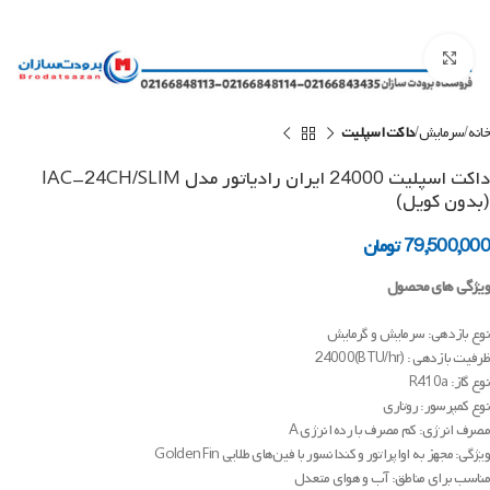
Click to enlarge
خانه
سرمایش
داکت اسپلیت
داکت اسپلیت 24000 ایران رادیاتور مدل IAC-24CH/SLIM
(بدون کویل)
79,500,000
تومان
ویژگی های محصول
نوع بازدهی: سرمایش و گرمایش
ظرفیت بازدهی : (BTU/hr)24000
نوع گاز: R410a
نوع کمپرسور: روتاری
مصرف انرژی: کم مصرف با رده انرژی A
ویژگی: مجهز به اواپراتور و کندانسور با فین‌های طلایی Golden Fin
مناسب برای مناطق: آب و هوای متعدل